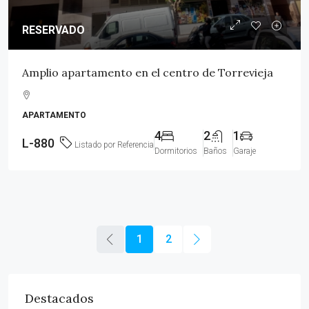
RESERVADO
Amplio apartamento en el centro de Torrevieja
APARTAMENTO
4
2
1
L-880
Listado por Referencia
Dormitorios
Baños
Garaje
1
2
Destacados