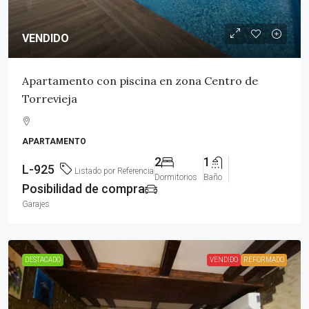
VENDIDO
Apartamento con piscina en zona Centro de
Torrevieja
APARTAMENTO
2
1
L-925
Listado por Referencia
Dormitorios
Baño
Posibilidad de compra
Garajes
DESTACADO
VENDIDO
REFORMADO