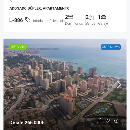
ADOSADO DÚPLEX, APARTAMENTO
2
2
1
L-886
Listado por Referencia
Dormitorios
Baños
Garaje
DESTACADO
OBRA NUEVA
Desde
266.000€