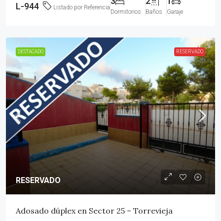
3
2
1
L-944
Listado por Referencia
Dormitorios
Baños
Garaje
DESTACADO
RESERVADO
RESERVADO
Adosado dúplex en Sector 25 – Torrevieja