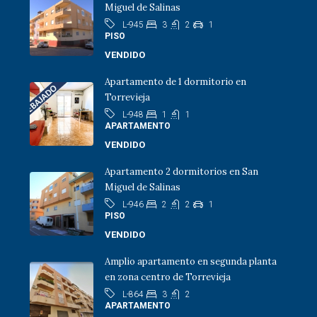
Miguel de Salinas
3
2
1
L-945
PISO
VENDIDO
Apartamento de 1 dormitorio en
Torrevieja
1
1
L-948
APARTAMENTO
VENDIDO
Apartamento 2 dormitorios en San
Miguel de Salinas
2
2
1
L-946
PISO
VENDIDO
Amplio apartamento en segunda planta
en zona centro de Torrevieja
3
2
L-864
APARTAMENTO