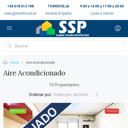
+34 618 013 748
TORREVIEJA
9:00 a 14:00 y 17:00 a 20:00
inaky@raserhouse.es
Alicante (España)
Lunes a Viernes
Home
Aire Acondicionado
Aire Acondicionado
19 Propiedades
Ordenar por:
Orden por defecto
DESTACADO
VENDIDO