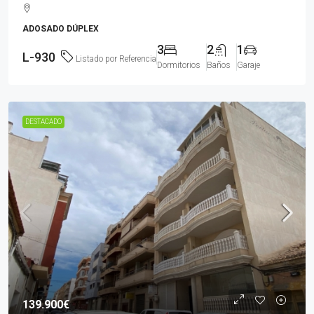
ADOSADO DÚPLEX
3
2
1
L-930
Listado por Referencia
Dormitorios
Baños
Garaje
DESTACADO
139.900€