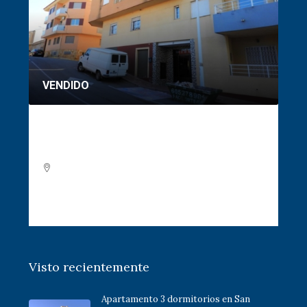
VENDIDO
VE
Apartamento 3 dormitorios en San
Ad
Miguel de Salinas
To
3
2
1
L-945
PISO
AD
Visto recientemente
Apartamento 3 dormitorios en San