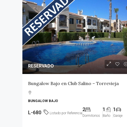
VENDIDO
RESERVADO
Apartamento céntrico 
Bungalow Bajo en Club Salino – Torrevieja
Torrevieja
BUNGALOW BAJO
2
1
L-943
2
1
1
APARTAMENTO
L-680
Listado por Referencia
Dormitorios
Baño
Garaje