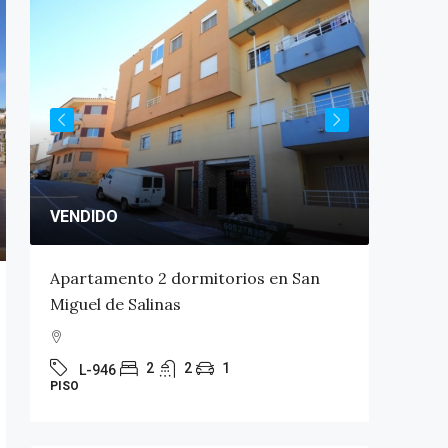
VENDIDO
VENDID
Apartamento 2 dormitorios en San
Aparta
Miguel de Salinas
Miguel 
2
2
1
L-946
L-94
PISO
PISO