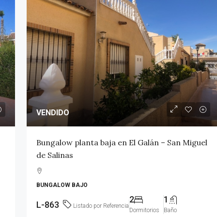
VENDIDO
VENDIDO
en La Loma –
Apartamento de 1 dormitorio en
Bungalow planta baja en El Galán – San Miguel
Torrevieja
de Salinas
1
1
L-948
BUNGALOW BAJO
APARTAMENTO
2
1
L-863
Listado por Referencia
Dormitorios
Baño