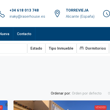
+34 618 013 748
TORREVIEJA
inaky@raserhouse.es
Alicante (España)
Nueva
Contacto
Estado
Tipo Inmueble
Dormitorios
Ordenar por:
Orden por defecto
DO
VENDIDO