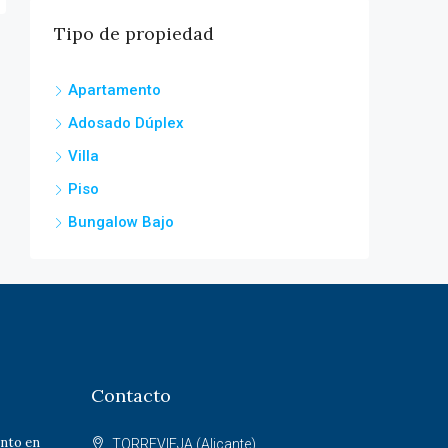
Tipo de propiedad
Apartamento
Adosado Dúplex
Villa
Piso
Bungalow Bajo
Contacto
nto en
TORREVIEJA (Alicante)