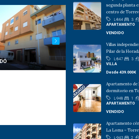
segunda planta e
centro de Torrev
3
L-864
APARTAMENTO
VENDIDO
Villas independi
Pilar de la Hora
3
L-847
IDO
VENDIDO
VILLA
Desde
439.000€
amento 2 dormitorios en
Apartamento 3 dormitorios
Apartamento de 
iguel de Salinas
San Miguel de Salinas
dormitorio en To
1
L-948
APARTAMENTO
2
2
1
3
2
1
946
L-945
VENDIDO
PISO
Apartamento cén
La Loma – Torre
2
L-943