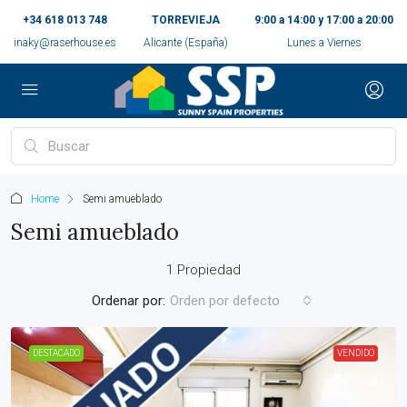
+34 618 013 748
TORREVIEJA
9:00 a 14:00 y 17:00 a 20:00
inaky@raserhouse.es
Alicante (España)
Lunes a Viernes
Home
Semi amueblado
Semi amueblado
1 Propiedad
Ordenar por:
Orden por defecto
DESTACADO
VENDIDO