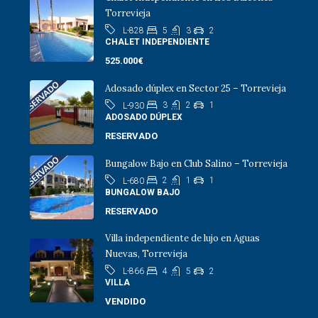
Torrevieja
5
3
2
L-828
CHALET INDEPENDIENTE
525.000€
Adosado dúplex en Sector 25 – Torrevieja
3
2
1
L-930
ADOSADO DÚPLEX
RESERVADO
Bungalow Bajo en Club Salino – Torrevieja
2
1
1
L-680
BUNGALOW BAJO
RESERVADO
Villa independiente de lujo en Aguas
Nuevas, Torrevieja
4
5
2
L-866
VILLA
VENDIDO