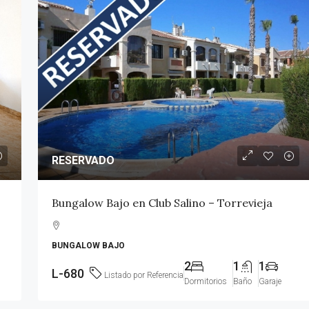
VENDIDO
RESERVADO
en La Loma –
Apartamento de 1 dormitorio en
Bungalow Bajo en Club Salino – Torrevieja
Torrevieja
BUNGALOW BAJO
1
1
L-948
2
1
1
APARTAMENTO
L-680
Listado por Referencia
Dormitorios
Baño
Garaje