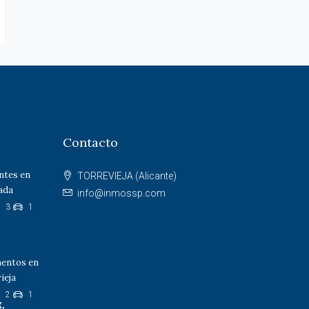
Contacto
entes en
TORREVIEJA (Alicante)
dada
info@inmossp.com
3
1
mentos en
ieja
2
1
,