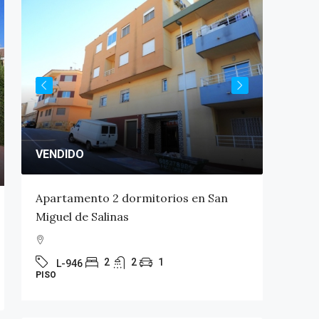
VENDIDO
VENDID
Apartamento 2 dormitorios en San
Aparta
Miguel de Salinas
Miguel 
2
2
1
L-946
L-94
PISO
PISO