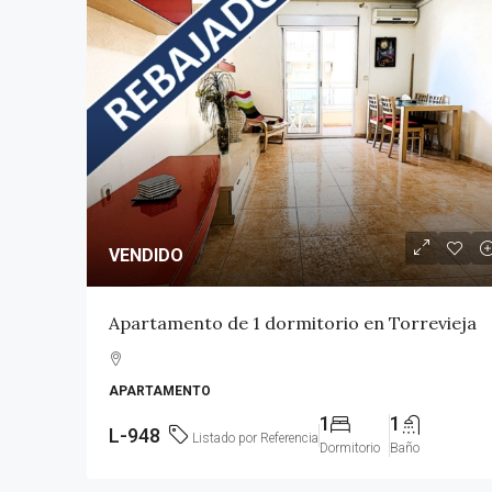
VENDIDO
VENDIDO
Apartamento céntrico 
Apartamento de 1 dormitorio en Torrevieja
Torrevieja
APARTAMENTO
2
1
L-943
1
1
APARTAMENTO
L-948
Listado por Referencia
Dormitorio
Baño