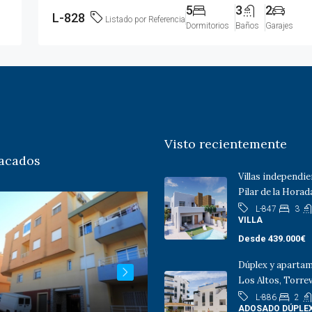
5
3
2
L-828
Listado por Referencia
Dormitorios
Baños
Garajes
Visto recientemente
acados
Villas independi
Pilar de la Hora
3
L-847
VILLA
Desde
439.000€
Dúplex y aparta
Los Altos, Torrev
2
L-886
ADOSADO DÚPLEX