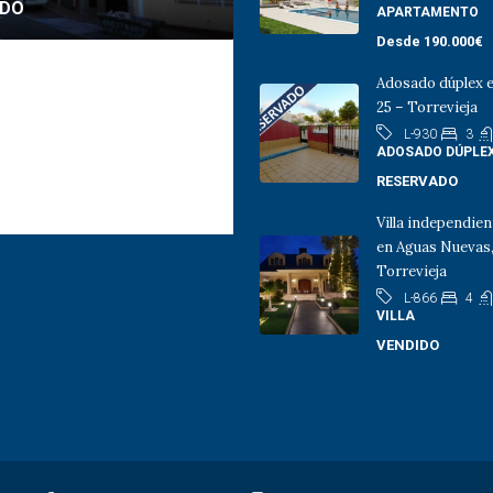
IDO
VENDIDO
APARTAMENTO
Desde
190.000€
amento 2 dormitorios en
Apartamento 3 dormitorios
Adosado dúplex 
iguel de Salinas
San Miguel de Salinas
25 – Torrevieja
3
L-930
ADOSADO DÚPLE
2
2
1
3
2
1
946
L-945
RESERVADO
PISO
Villa independien
en Aguas Nuevas
Torrevieja
4
L-866
VILLA
VENDIDO