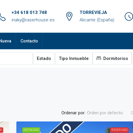
+34 618 013 748
TORREVIEJA
inaky@raserhouse.es
Alicante (España)
Nueva
Contacto
Estado
Tipo Inmueble
Dormitorios
Ordenar por:
Orden por defecto
DO
DESTACADO
RESERVADO